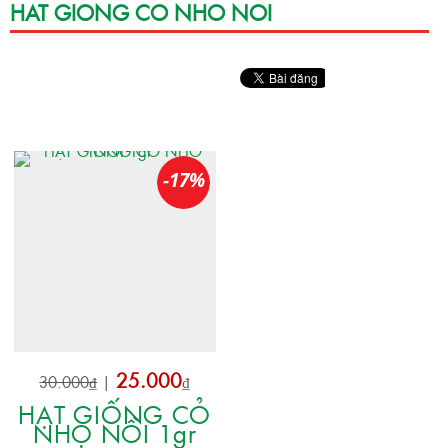
HAT GIONG CO NHO NOI
-17%
25.000
30.000₫
|
₫
HẠT GIỐNG CỎ
NHỌ NỒI 1gr