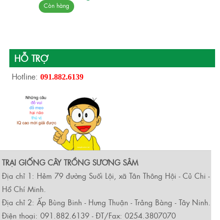
Còn hàng
HỖ TRỢ
Hotline:
091.882.6139
TRẠI GIỐNG CÂY TRỒNG SƯƠNG SÂM
Địa chỉ 1: Hẻm 79 đường Suối Lội, xã Tân Thông Hội - Củ Chi -
Hồ Chí Minh.
Địa chỉ 2: Ấp Bùng Binh - Hưng Thuận - Trảng Bàng - Tây Ninh.
Điện thoại: 091.882.6139 - ĐT/Fax: 0254.3807070