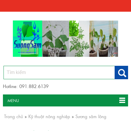
Hotline: 091.882.6139
MENU
Trang chủ
»
Kỹ thuật nông nghiệp
»
Sương sâm lông