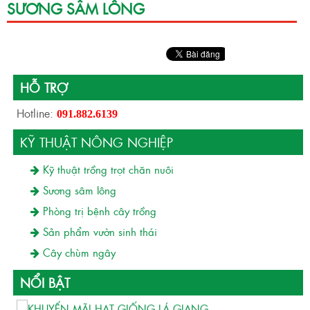
SƯƠNG SÂM LÔNG
HỖ TRỢ
Hotline:
091.882.6139
KỸ THUẬT NÔNG NGHIỆP
Kỹ thuật trồng trọt chăn nuôi
Sương sâm lông
Phòng trị bệnh cây trồng
Sản phẩm vườn sinh thái
Cây chùm ngây
KỸ THUẬT GIEO HẠT SƯƠNG SÂM LÔNG
NỔI BẬT