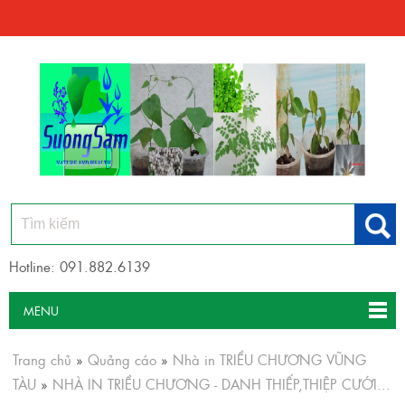
Hotline: 091.882.6139
MENU
Trang chủ
»
Quảng cáo
»
Nhà in TRIỀU CHƯƠNG VŨNG
TÀU
»
NHÀ IN TRIỀU CHƯƠNG - DANH THIẾP,THIỆP CƯỚI...