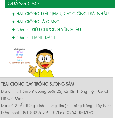
QUẢNG CÁO
HẠT GIỐNG TRÁI NHÀU, CÂY GIỐNG TRÁI NHÀU
HẠT GIỐNG LÁ GIANG
Nhà in TRIỀU CHƯƠNG VŨNG TÀU
Nhà in THANH ĐẢNH
TRẠI GIỐNG CÂY TRỒNG SƯƠNG SÂM
Địa chỉ 1: Hẻm 79 đường Suối Lội, xã Tân Thông Hội - Củ Chi -
Hồ Chí Minh.
Địa chỉ 2: Ấp Bùng Binh - Hưng Thuận - Trảng Bàng - Tây Ninh.
Điện thoại: 091.882.6139 - ĐT/Fax: 0254.3807070