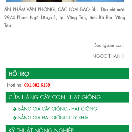
ẤN PHẨM VĂN PHÒNG, CÁC LOẠI BAO BÌ... Địa chỉ mới:
29/4 Phạm Ngũ Lão,p.1, tp. Vũng Tàu, tỉnh Bà Rịa -Vũng
Tàu.
Suongsam.com
NGOC THANH
HỖ TRỢ
Hotline:
091.882.6139
CỬA HÀNG CÂY CON - HẠT GIỐNG
BẢNG GIÁ CÂY GIỐNG - HẠT GIỐNG
BẢNG GIÁ HẠT GIỐNG CTY KHÁC
KỸ THUẬT NÔNG NGHIỆP