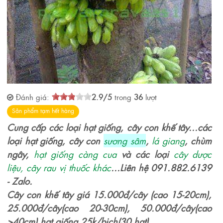
Đánh giá:
2.9
/
5
trong
36
lượt
Sản phẩm tạm hết hàng
Cung cấp các loại hạt giống, cây con khế tây...các
loại hạt giống, cây con
sương sâm
,
lá giang
, chùm
ngây,
hạt giống
càng cua
và các loại
cây dược
liệu, cây rau vị thuốc khác
...Liên hệ 091.882.6139
- Zalo.
Cây con khế tây giá 15.000đ/cây (cao 15-20cm),
25.000đ/cây(cao 20-30cm), 50.000đ/cây(cao
>40cm) hạt giống 25k/bịch(30 hạt).