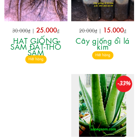
25.000
15.000
30.000₫
|
₫
20.000₫
|
₫
HẠT GIỐNG
Cây giống ổi lá
SÂM ĐẤT-THỔ
kim
SÂM
Hết hàng
Hết hàng
-33%