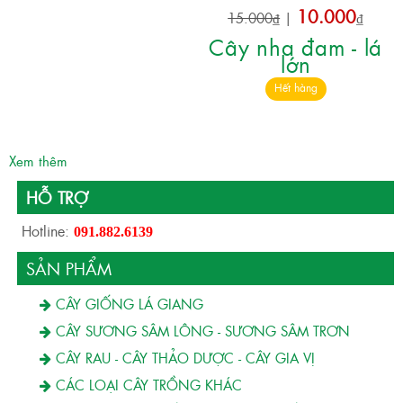
10.000
15.000₫
|
₫
Cây nha đam - lá
lớn
Hết hàng
Xem thêm
HỖ TRỢ
Hotline:
091.882.6139
SẢN PHẨM
CÂY GIỐNG LÁ GIANG
CÂY SƯƠNG SÂM LÔNG - SƯƠNG SÂM TRƠN
CÂY RAU - CÂY THẢO DƯỢC - CÂY GIA VỊ
CÁC LOẠI CÂY TRỒNG KHÁC