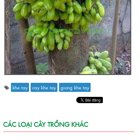
khe tay
cay khe tay
giong khe tay
CÁC LOẠI CÂY TRỒNG KHÁC