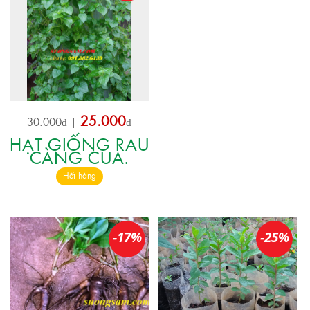
25.000
30.000₫
|
₫
HẠT GIỐNG RAU
CÀNG CUA.
Hết hàng
-17%
-25%