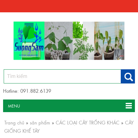
Hotline: 091.882.6139
MENU
Trang chủ
»
sản phẩm
»
CÁC LOẠI CÂY TRỒNG KHÁC
»
CÂY
GIỐNG KHẾ TÂY