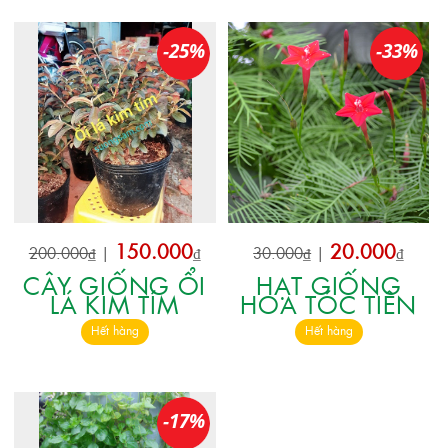
-25%
-33%
150.000
20.000
200.000₫
|
₫
30.000₫
|
₫
CÂY GIỐNG ỔI
HẠT GIỐNG
LÁ KIM TÍM
HOA TÓC TIÊN
Hết hàng
Hết hàng
-17%